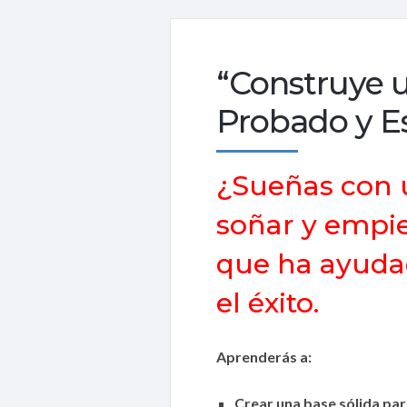
“Construye 
Probado y E
¿Sueñas con u
soñar y empie
que ha ayuda
el éxito.
Aprenderás a:
Crear una base sólida par