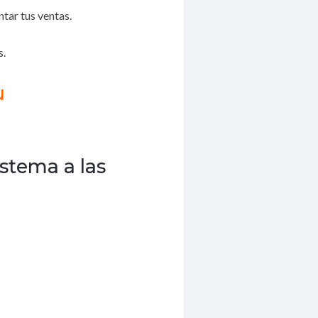
ar tus ventas.
s.
u
istema a las