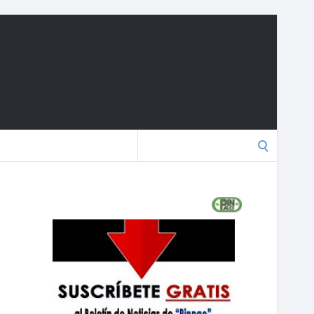
Search
for: