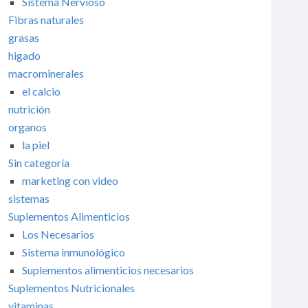
Sistema Nervioso
Fibras naturales
grasas
higado
macrominerales
el calcio
nutrición
organos
la piel
Sin categoría
marketing con video
sistemas
Suplementos Alimenticios
Los Necesarios
Sistema inmunológico
Suplementos alimenticios necesarios
Suplementos Nutricionales
vitaminas