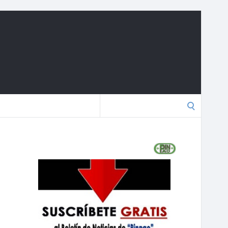
Search
for: