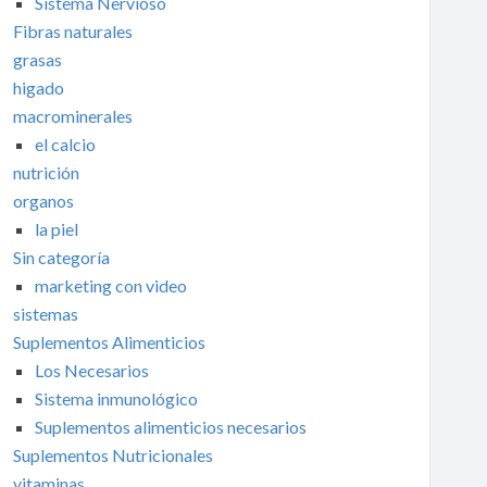
Sistema Nervioso
Fibras naturales
grasas
higado
macrominerales
el calcio
nutrición
organos
la piel
Sin categoría
marketing con video
sistemas
Suplementos Alimenticios
Los Necesarios
Sistema inmunológico
Suplementos alimenticios necesarios
Suplementos Nutricionales
vitaminas