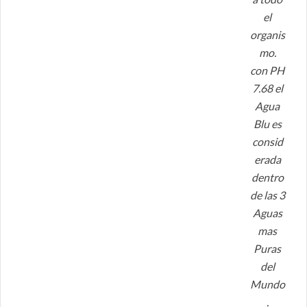
el
organis
mo.
con PH
7.68 el
Agua
Blu es
consid
erada
dentro
de las 3
Aguas
mas
Puras
del
Mundo
.