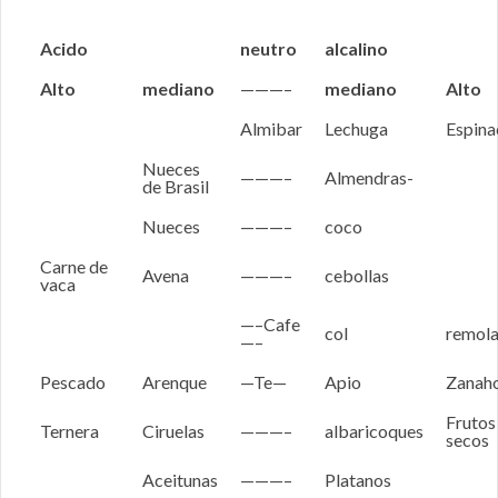
Acido
neutro
alcalino
Alto
mediano
———–
mediano
Alto
Almibar
Lechuga
Espina
Nueces
———–
Almendras-
de Brasil
Nueces
———–
coco
Carne de
Avena
———–
cebollas
vaca
—–Cafe
col
remol
—–
Pescado
Arenque
—Te—
Apio
Zanaho
Frutos
Ternera
Ciruelas
———–
albaricoques
secos
Aceitunas
———–
Platanos