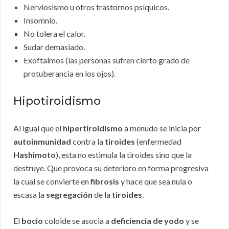
Nerviosismo u otros trastornos psíquicos.
Insomnio.
No tolera el calor.
Sudar demasiado.
Exoftalmos (las personas sufren cierto grado de
protuberancia en los ojos).
Hipotiroidismo
Al igual que el
hipertiroidismo
a menudo se inicia por
autoinmunidad
contra la
tiroides
(enfermedad
Hashimoto
), esta no estimula la tiroides sino que la
destruye. Que provoca su deterioro en forma progresiva
la cual se convierte en
fibrosis
y hace que sea nula o
escasa la
segregación
de la
tiroides
.
El
bocio
coloide se asocia a
deficiencia de yodo
y se