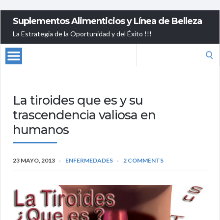
Suplementos Alimenticios y Línea de Belleza
La Estrategia de la Oportunidad y del Éxito !!!
Search
for:
La tiroides que es y su
trascendencia valiosa en
humanos
23 MAYO, 2013
ENFERMEDADES
2 COMMENTS