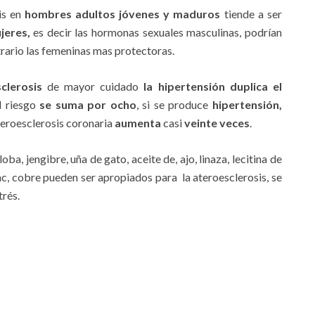
is en
hombres adultos jóvenes y maduros
tiende a ser
jeres,
es decir las hormonas sexuales masculinas, podrían
trario las femeninas mas protectoras.
clerosis
de mayor cuidado
la hipertensión
duplica el
l riesgo
se suma por ocho
, si se produce
hipertensión,
eroesclerosis coronaria
aumenta
casi
veinte veces
.
a, jengibre, uña de gato, aceite de, ajo, linaza, lecitina de
 zinc, cobre pueden ser apropiados para la ateroesclerosis, se
trés.