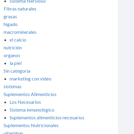
Sistema Nervioso
Fibras naturales
grasas
higado
macrominerales
el calcio
nutrición
organos
la piel
Sin categoría
marketing con video
sistemas
Suplementos Alimenticios
Los Necesarios
Sistema inmunológico
Suplementos alimenticios necesarios
Suplementos Nutricionales
vitaminas