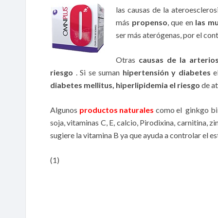
las causas de la ateroescleros
más
propenso
, que en
las mu
ser más aterógenas, por el con
Otras
causas de la arterios
riesgo
. Si se suman
hipertensión y diabetes
e
diabetes mellitus, hiperlipidemia el riesgo
de at
Algunos
productos naturales
como el ginkgo bilob
soja, vitaminas C, E, calcio, Pirodixina, carnitina,
sugiere la vitamina B ya que ayuda a controlar el es
(1)