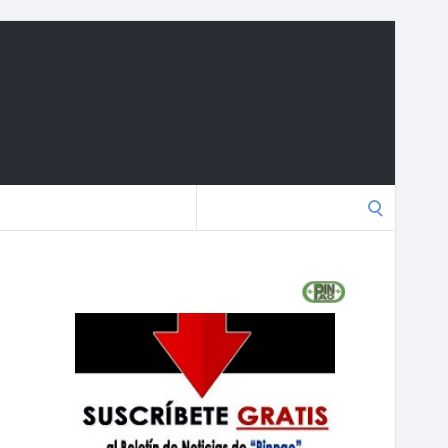
Search
for: